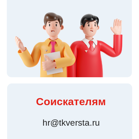
Соискателям
Грузовладельцам
Новости
О компании
Соискателям
hr@tkversta.ru